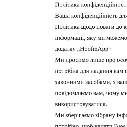
Політика конфіденційност
Ваша конфіденційність для
Політика щодо поваги до к
інформації, яку ми можемо
додатку „HoofmApp“
Ми просимо лише про особ
потрібна для надання вам 
законними засобами, з ва
повідомляємо вам, чому ми
використовуватися.
Ми зберігаємо зібрану інф
потрібно, щоб надати Вам 