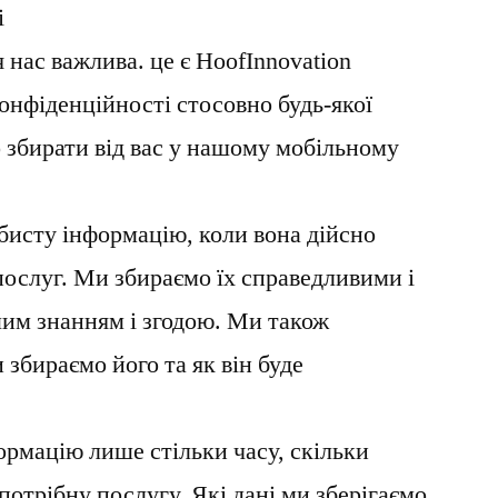
і
 нас важлива. це є HoofInnovation
онфіденційності стосовно будь-якої
 збирати від вас у нашому мобільному
исту інформацію, коли вона дійсно
послуг. Ми збираємо їх справедливими і
шим знанням і згодою. Ми також
 збираємо його та як він буде
ормацію лише стільки часу, скільки
потрібну послугу. Які дані ми зберігаємо,