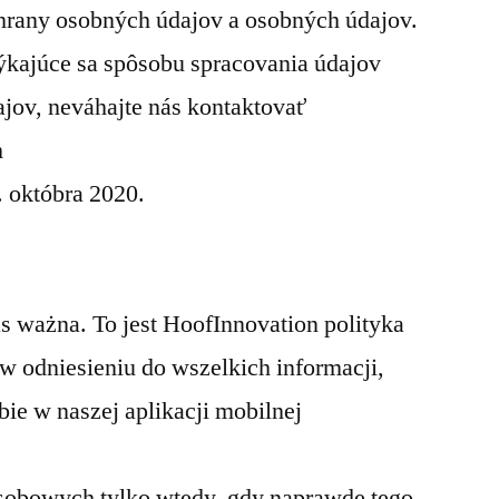
chrany osobných údajov a osobných údajov.
ýkajúce sa spôsobu spracovania údajov
jov, neváhajte nás kontaktovať
m
. októbra 2020.
as ważna. To jest HoofInnovation polityka
w odniesieniu do wszelkich informacji,
ie w naszej aplikacji mobilnej
sobowych tylko wtedy, gdy naprawdę tego