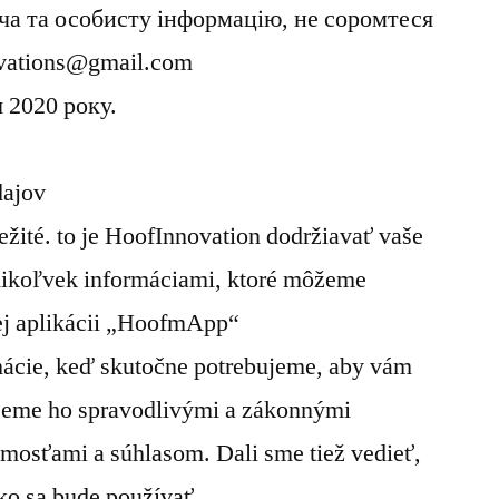
ча та особисту інформацію, не соромтеся
ovations@gmail.com
я 2020 року.
dajov
ežité. to je HoofInnovation dodržiavať vaše
ýmikoľvek informáciami, ktoré môžeme
ej aplikácii „HoofmApp“
mácie, keď skutočne potrebujeme, aby vám
jeme ho spravodlivými a zákonnými
omosťami a súhlasom. Dali sme tiež vedieť,
ko sa bude používať.