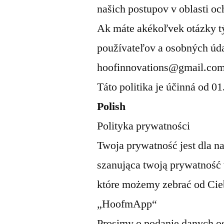
našich postupov v oblasti o
Ak máte akékoľvek otázky t
používateľov a osobných úda
hoofinnovations@gmail.co
Táto politika je účinná od 01
Polish
Polityka prywatności
Twoja prywatność jest dla n
szanująca twoją prywatność 
które możemy zebrać od Cieb
„HoofmApp“
Prosimy o podanie danych o