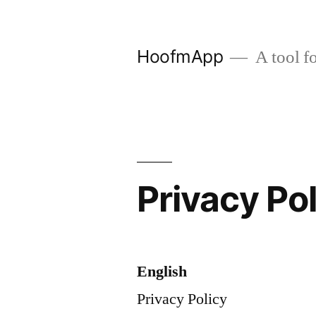
Zum
Inhalt
HoofmApp
A tool fo
springen
Privacy Po
English
Privacy Policy