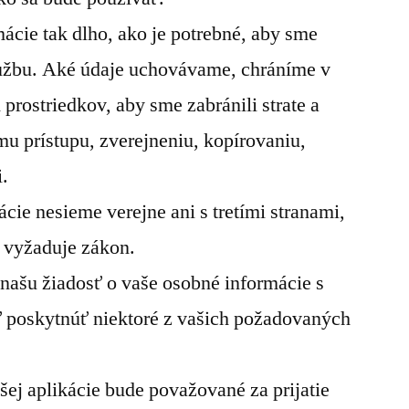
ácie tak dlho, ako je potrebné, aby sme
užbu. Aké údaje uchovávame, chráníme v
prostriedkov, aby sme zabránili strate a
mu prístupu, zverejneniu, kopírovaniu,
i.
cie nesieme verejne ani s tretími stranami,
 vyžaduje zákon.
ašu žiadosť o vaše osobné informácie s
poskytnúť niektoré z vašich požadovaných
ej aplikácie bude považované za prijatie