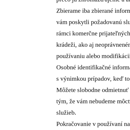
Zbierame iba zbierané inform
vám poskytli požadovanú sl
rámci komerčne prijateľných 
krádeži, ako aj neoprávnené
používaniu alebo modifikáci
Osobné identifikačné informá
s výnimkou prípadov, keď to
Môžete slobodne odmietnuť n
tým, že vám nebudeme môcť 
služieb.
Pokračovanie v používaní naš