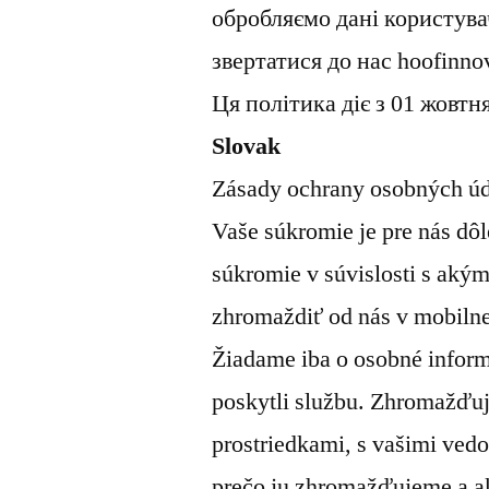
обробляємо дані користува
звертатися до нас hoofinn
Ця політика діє з 01 жовтн
Slovak
Zásady ochrany osobných ú
Vaše súkromie je pre nás dôl
súkromie v súvislosti s ak
zhromaždiť od nás v mobiln
Žiadame iba o osobné infor
poskytli službu. Zhromažďu
prostriedkami, s vašimi ved
prečo ju zhromažďujeme a a